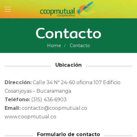
Contacto
Home
Contacto
Ubicación
Dirección:
Calle 34 Nº 24-60 oficina 107 Edificio
Cosanjoyas – Bucaramanga
Teléfono:
(315) 436-6903
Email:
contacto@coopmutual.co
www.coopmutual.co
Formulario de contacto